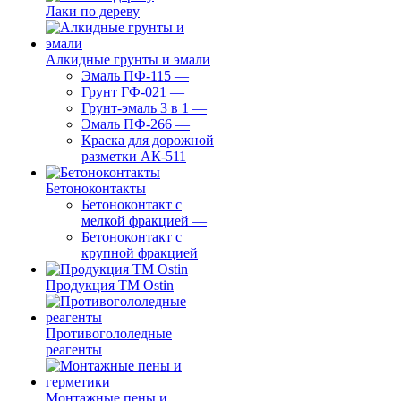
Лаки по дереву
Алкидные грунты и эмали
Эмаль ПФ-115
—
Грунт ГФ-021
—
Грунт-эмаль 3 в 1
—
Эмаль ПФ-266
—
Краска для дорожной
разметки АК-511
Бетоноконтакты
Бетоноконтакт с
мелкой фракцией
—
Бетоноконтакт с
крупной фракцией
Продукция ТМ Ostin
Противогололедные
реагенты
Монтажные пены и