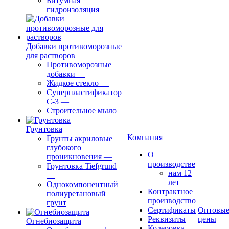
Битумная
гидроизоляция
Добавки противоморозные
для растворов
Противоморозные
добавки
—
Жидкое стекло
—
Суперпластификатор
С-3
—
Строительное мыло
Грунтовка
Компания
Грунты акриловые
глубокого
О
проникновения
—
производстве
Грунтовка Tiefgrund
нам 12
—
лет
Однокомпонентный
Контрактное
полиуретановый
производство
грунт
Сертификаты
Оптовы
Реквизиты
цены
Огнебиозащита
Колеровка