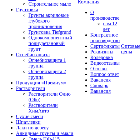
Компания
Строительное мыло
Грунтовка
О
Грунты акриловые
производстве
глубокого
нам 12
проникновения
лет
Грунтовка Tiefgrund
Контрактное
Однокомпонентный
производство
полиуретановый
Сертификаты
Оптовы
грунт
Реквизиты
цены
Огнебиозащита
Колеровка
Огнебиозащита 1
Видеоотзывы
группа
Отзывы
Огнебиозащита 2
Вопрос ответ
группа
Вакансия
Продукция «Премиум»
Словарь
Растворители
Вакансия
Растворители Олио
(Olio)
Растворители
ХимАвто
Сухие смеси
Шпатлевки
Лаки по дереву
Алкидные грунты и эмали
Эмаль ПФ-115