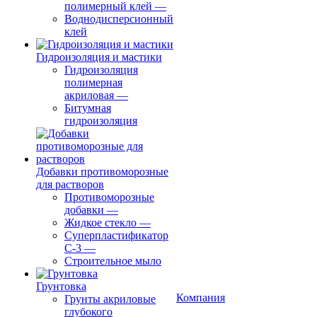
полимерный клей
—
Воднодисперсионный
клей
Гидроизоляция и мастики
Гидроизоляция
полимерная
акриловая
—
Битумная
гидроизоляция
Добавки противоморозные
для растворов
Противоморозные
добавки
—
Жидкое стекло
—
Суперпластификатор
С-3
—
Строительное мыло
Грунтовка
Компания
Грунты акриловые
глубокого