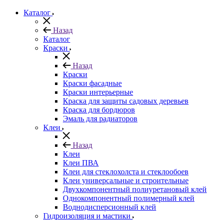
Каталог
Назад
Каталог
Краски
Назад
Краски
Краски фасадные
Краски интерьерные
Краска для защиты садовых деревьев
⁠Краска для бордюров
Эмаль для радиаторов
Клеи
Назад
Клеи
Клеи ПВА
Клеи для стеклохолста и стеклообоев
Клеи универсальные и строительные
Двухкомпонентный полиуретановый клей
Однокомпонентный полимерный клей
Воднодисперсионный клей
Гидроизоляция и мастики