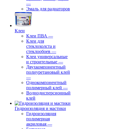
—
Эмаль для радиаторов
Клеи
Клеи ПВА
—
Клеи для
стеклохолста и
стеклообоев
—
Клеи универсальные
и строительные
—
Двухкомпонентный
полиуретановый клей
—
Однокомпонентный
полимерный клей
—
Воднодисперсионный
клей
Гидроизоляция и мастики
Гидроизоляция
полимерная
акриловая
—