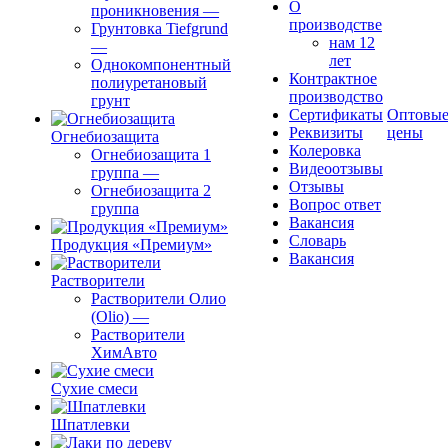
О
проникновения
—
производстве
Грунтовка Tiefgrund
нам 12
—
лет
Однокомпонентный
Контрактное
полиуретановый
производство
грунт
Сертификаты
Оптовы
Реквизиты
цены
Огнебиозащита
Колеровка
Огнебиозащита 1
Видеоотзывы
группа
—
Отзывы
Огнебиозащита 2
Вопрос ответ
группа
Вакансия
Словарь
Продукция «Премиум»
Вакансия
Растворители
Растворители Олио
(Olio)
—
Растворители
ХимАвто
Сухие смеси
Шпатлевки