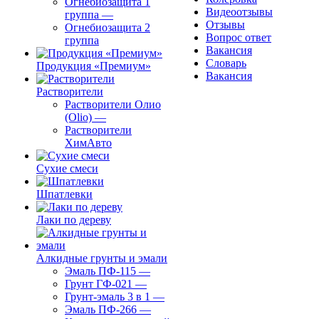
Огнебиозащита 1
Видеоотзывы
группа
—
Отзывы
Огнебиозащита 2
Вопрос ответ
группа
Вакансия
Словарь
Продукция «Премиум»
Вакансия
Растворители
Растворители Олио
(Olio)
—
Растворители
ХимАвто
Сухие смеси
Шпатлевки
Лаки по дереву
Алкидные грунты и эмали
Эмаль ПФ-115
—
Грунт ГФ-021
—
Грунт-эмаль 3 в 1
—
Эмаль ПФ-266
—