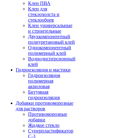
Клеи ПВА
Клеи для
стеклохолста и
стеклообоев
Клеи универсальные
и строительные
Двухкомпонентный
полиуретановый клей
Однокомпонентный
полимерный клей
Воднодисперсионный
клей
Гидроизоляция и мастики
Гидроизоляция
полимерная
акриловая
Битумная
гидроизоляция
Добавки противоморозные
для растворов
Противоморозные
добавки
Жидкое стекло
Суперпластификатор
С-3