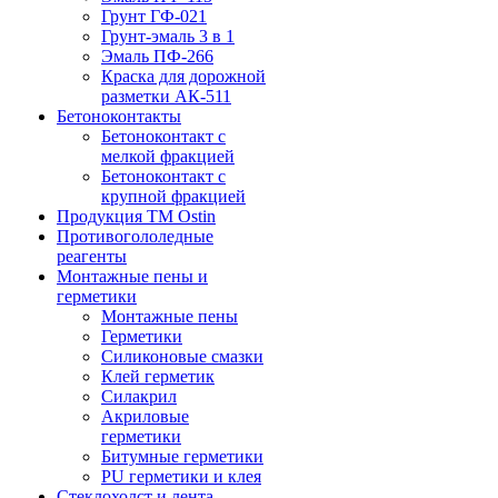
Грунт ГФ-021
Грунт-эмаль 3 в 1
Эмаль ПФ-266
Краска для дорожной
разметки АК-511
Бетоноконтакты
Бетоноконтакт с
мелкой фракцией
Бетоноконтакт с
крупной фракцией
Продукция ТМ Ostin
Противогололедные
реагенты
Монтажные пены и
герметики
Монтажные пены
Герметики
Силиконовые смазки
Клей герметик
Силакрил
Акриловые
герметики
Битумные герметики
PU герметики и клея
Стеклохолст и лента