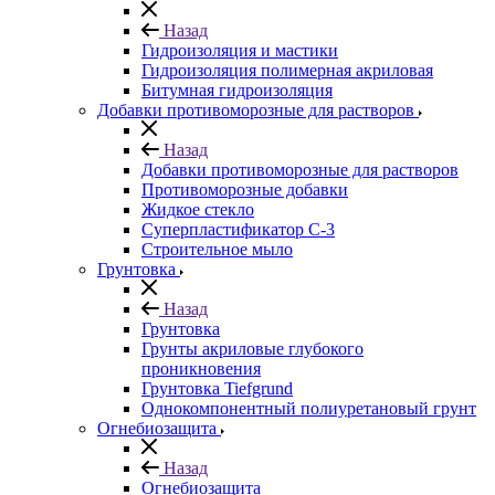
Назад
Гидроизоляция и мастики
Гидроизоляция полимерная акриловая
Битумная гидроизоляция
Добавки противоморозные для растворов
Назад
Добавки противоморозные для растворов
Противоморозные добавки
Жидкое стекло
Суперпластификатор С-3
Строительное мыло
Грунтовка
Назад
Грунтовка
Грунты акриловые глубокого
проникновения
Грунтовка Tiefgrund
Однокомпонентный полиуретановый грунт
Огнебиозащита
Назад
Огнебиозащита