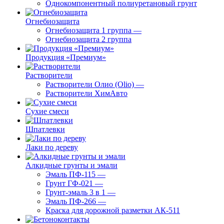
Однокомпонентный полиуретановый грунт
Огнебиозащита
Огнебиозащита 1 группа
—
Огнебиозащита 2 группа
Продукция «Премиум»
Растворители
Растворители Олио (Olio)
—
Растворители ХимАвто
Сухие смеси
Шпатлевки
Лаки по дереву
Алкидные грунты и эмали
Эмаль ПФ-115
—
Грунт ГФ-021
—
Грунт-эмаль 3 в 1
—
Эмаль ПФ-266
—
Краска для дорожной разметки АК-511