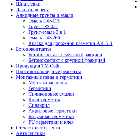
Шпатлевки
Лаки по дереву
Алкидные грунты и эмали
Эмаль ПФ-115
Грунт ГФ-021
Грунт-эмаль 3 в 1
Эмаль ПФ-266
Краска для дорожной разметки АК-511
Бетоноконтакты
Бетоноконтакт с мелкой фракцией
Бетоноконтакт с крупной фракцией
Продукция ТМ Ostin
Противогололедные реагенты
Монтажные пены и герметики
Монтажные пены
Герметики
Силиконовые смазки
Клей герметик
Силакрил
Акриловые герметики
Битумные герметики
PU герметики и клея
Стеклохолст и лента
Антисептики