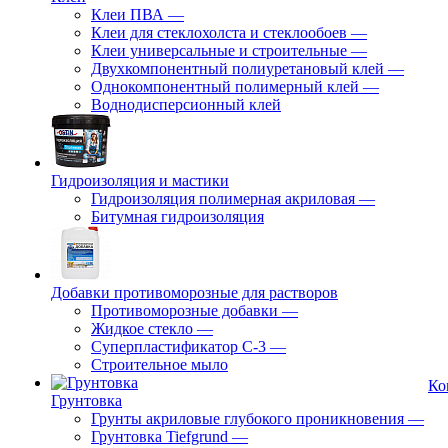
Клеи ПВА
—
Клеи для стеклохолста и стеклообоев
—
Клеи универсальные и строительные
—
Двухкомпонентный полиуретановый клей
—
Однокомпонентный полимерный клей
—
Воднодисперсионный клей
Гидроизоляция и мастики
Гидроизоляция полимерная акриловая
—
Битумная гидроизоляция
Добавки противоморозные для растворов
Противоморозные добавки
—
Жидкое стекло
—
Суперпластификатор С-3
—
Строительное мыло
Ко
Грунтовка
Грунты акриловые глубокого проникновения
—
Грунтовка Tiefgrund
—