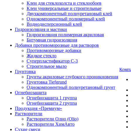
Клеи для стеклохолста и стеклообоев
Клеи универсальные и строительные
Двухкомпонентный полиуретановый клей
Однокомпонентный полимерный клей
Воднодисперсионный клей
Гидроизоляция и мастики
Гидроизоляция полимерная акриловая
Битумная гидроизоляция
Добавки противоморозные для растворов
Противоморозные добавки
Жидкое стекло
Суперпластификатор С-3
Строительное мыло
Комп
Грунтовка
Грунты акриловые глубокого проникновения
Грунтовка Tiefgrund
Однокомпонентный полиуретановый грунт
Огнебиозащита
Огнебиозащита 1 группа
Огнебиозащита 2 группа
Продукция «Премиум»
Растворители
Растворители Олио (Olio)
Растворители ХимАвто
Сухие смеси