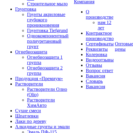
Компания
Строительное мыло
Грунтовка
О
Грунты акриловые
производстве
глубокого
нам 12
проникновения
лет
Грунтовка Tiefgrund
Контрактное
Однокомпонентный
производство
полиуретановый
Сертификаты
Оптовы
грунт
Реквизиты
цены
Огнебиозащита
Колеровка
Огнебиозащита 1
Видеоотзывы
группа
Отзывы
Огнебиозащита 2
Вопрос ответ
группа
Вакансия
Продукция «Премиум»
Словарь
Растворители
Вакансия
Растворители Олио
(Olio)
Растворители
ХимАвто
Сухие смеси
Шпатлевки
Лаки по дереву
Алкидные грунты и эмали
Эмаль ПФ-115