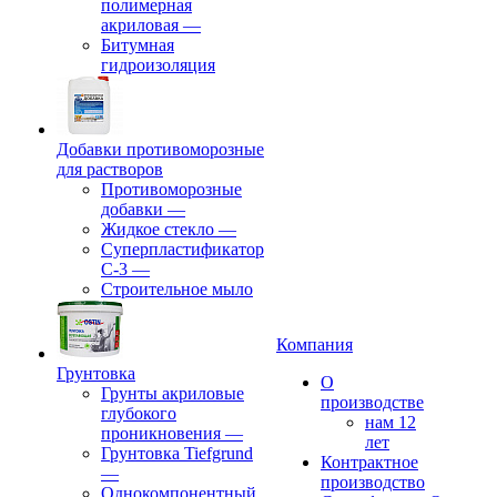
полимерная
акриловая
—
Битумная
гидроизоляция
Добавки противоморозные
для растворов
Противоморозные
добавки
—
Жидкое стекло
—
Суперпластификатор
С-3
—
Строительное мыло
Компания
Грунтовка
О
Грунты акриловые
производстве
глубокого
нам 12
проникновения
—
лет
Грунтовка Tiefgrund
Контрактное
—
производство
Однокомпонентный