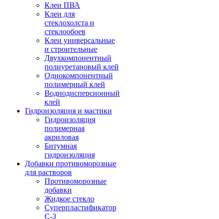
Клеи ПВА
Клеи для
стеклохолста и
стеклообоев
Клеи универсальные
и строительные
Двухкомпонентный
полиуретановый клей
Однокомпонентный
полимерный клей
Воднодисперсионный
клей
Гидроизоляция и мастики
Гидроизоляция
полимерная
акриловая
Битумная
гидроизоляция
Добавки противоморозные
для растворов
Противоморозные
добавки
Жидкое стекло
Суперпластификатор
С-3