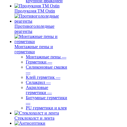
крупной фракцией
Продукция ТМ Ostin
Противогололедные
реагенты
Монтажные пены и
герметики
Монтажные пены
—
Герметики
—
Силиконовые смазки
—
Клей герметик
—
Силакрил
—
Акриловые
герметики
—
Битумные герметики
—
PU герметики и клея
Стеклохолст и лента