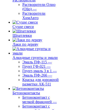
Растворители
Растворители Олио
(Olio)
—
Растворители
ХимАвто
Сухие смеси
Шпатлевки
Лаки по дереву
Алкидные грунты и эмали
Эмаль ПФ-115
—
Грунт ГФ-021
—
Грунт-эмаль 3 в 1
—
Эмаль ПФ-266
—
Краска для дорожной
разметки АК-511
Бетоноконтакты
Бетоноконтакт с
мелкой фракцией
—
Бетоноконтакт с