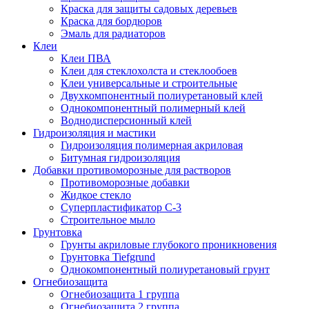
Краска для защиты садовых деревьев
⁠Краска для бордюров
Эмаль для радиаторов
Клеи
Клеи ПВА
Клеи для стеклохолста и стеклообоев
Клеи универсальные и строительные
Двухкомпонентный полиуретановый клей
Однокомпонентный полимерный клей
Воднодисперсионный клей
Гидроизоляция и мастики
Гидроизоляция полимерная акриловая
Битумная гидроизоляция
Добавки противоморозные для растворов
Противоморозные добавки
Жидкое стекло
Суперпластификатор С-3
Строительное мыло
Грунтовка
Грунты акриловые глубокого проникновения
Грунтовка Tiefgrund
Однокомпонентный полиуретановый грунт
Огнебиозащита
Огнебиозащита 1 группа
Огнебиозащита 2 группа