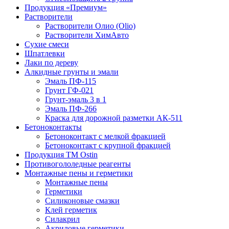
Продукция «Премиум»
Растворители
Растворители Олио (Olio)
Растворители ХимАвто
Сухие смеси
Шпатлевки
Лаки по дереву
Алкидные грунты и эмали
Эмаль ПФ-115
Грунт ГФ-021
Грунт-эмаль 3 в 1
Эмаль ПФ-266
Краска для дорожной разметки АК-511
Бетоноконтакты
Бетоноконтакт с мелкой фракцией
Бетоноконтакт с крупной фракцией
Продукция ТМ Ostin
Противогололедные реагенты
Монтажные пены и герметики
Монтажные пены
Герметики
Силиконовые смазки
Клей герметик
Силакрил
Акриловые герметики