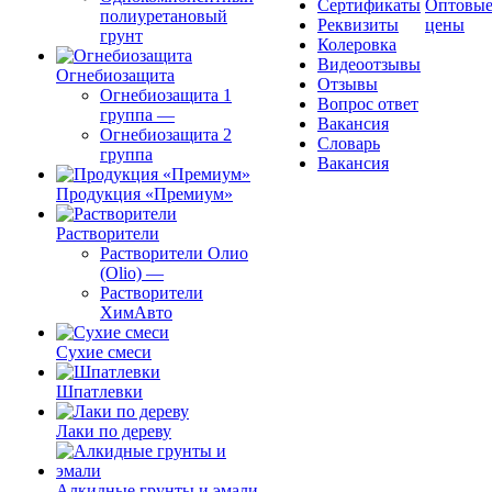
Сертификаты
Оптовы
полиуретановый
Реквизиты
цены
грунт
Колеровка
Видеоотзывы
Огнебиозащита
Отзывы
Огнебиозащита 1
Вопрос ответ
группа
—
Вакансия
Огнебиозащита 2
Словарь
группа
Вакансия
Продукция «Премиум»
Растворители
Растворители Олио
(Olio)
—
Растворители
ХимАвто
Сухие смеси
Шпатлевки
Лаки по дереву
Алкидные грунты и эмали