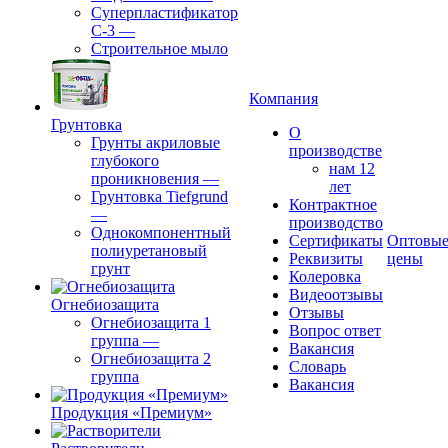
Суперпластификатор
С-3
—
Строительное мыло
Компания
Грунтовка
О
Грунты акриловые
производстве
глубокого
нам 12
проникновения
—
лет
Грунтовка Tiefgrund
Контрактное
—
производство
Однокомпонентный
Сертификаты
Оптовы
полиуретановый
Реквизиты
цены
грунт
Колеровка
Видеоотзывы
Огнебиозащита
Отзывы
Огнебиозащита 1
Вопрос ответ
группа
—
Вакансия
Огнебиозащита 2
Словарь
группа
Вакансия
Продукция «Премиум»