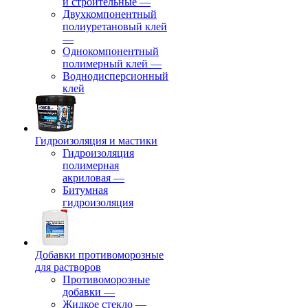
и строительные
—
Двухкомпонентный
полиуретановый клей
—
Однокомпонентный
полимерный клей
—
Воднодисперсионный
клей
Гидроизоляция и мастики
Гидроизоляция
полимерная
акриловая
—
Битумная
гидроизоляция
Добавки противоморозные
для растворов
Противоморозные
добавки
—
Жидкое стекло
—