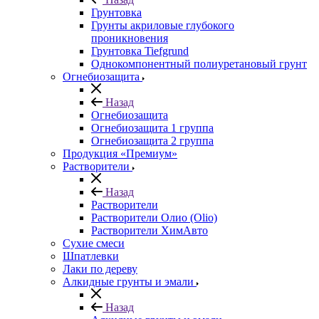
Грунтовка
Грунты акриловые глубокого
проникновения
Грунтовка Tiefgrund
Однокомпонентный полиуретановый грунт
Огнебиозащита
Назад
Огнебиозащита
Огнебиозащита 1 группа
Огнебиозащита 2 группа
Продукция «Премиум»
Растворители
Назад
Растворители
Растворители Олио (Olio)
Растворители ХимАвто
Сухие смеси
Шпатлевки
Лаки по дереву
Алкидные грунты и эмали
Назад