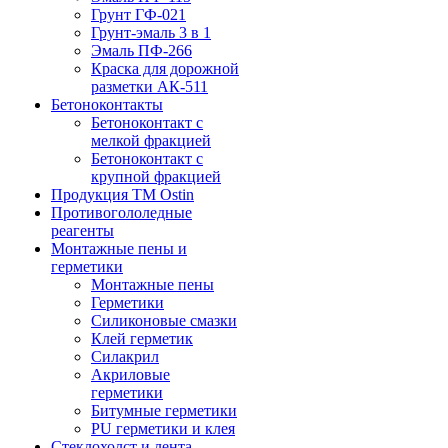
Грунт ГФ-021
Грунт-эмаль 3 в 1
Эмаль ПФ-266
Краска для дорожной
разметки АК-511
Бетоноконтакты
Бетоноконтакт с
мелкой фракцией
Бетоноконтакт с
крупной фракцией
Продукция ТМ Ostin
Противогололедные
реагенты
Монтажные пены и
герметики
Монтажные пены
Герметики
Силиконовые смазки
Клей герметик
Силакрил
Акриловые
герметики
Битумные герметики
PU герметики и клея
Стеклохолст и лента