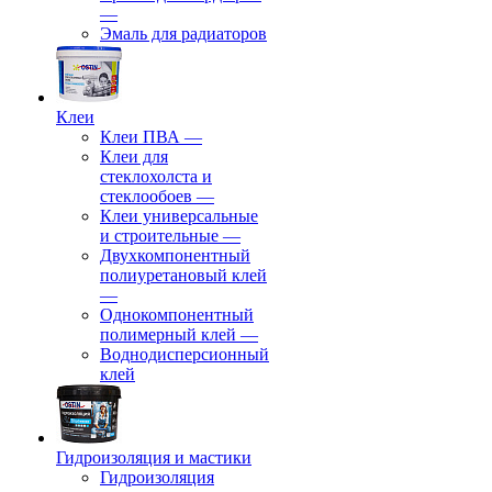
—
Эмаль для радиаторов
Клеи
Клеи ПВА
—
Клеи для
стеклохолста и
стеклообоев
—
Клеи универсальные
и строительные
—
Двухкомпонентный
полиуретановый клей
—
Однокомпонентный
полимерный клей
—
Воднодисперсионный
клей
Гидроизоляция и мастики
Гидроизоляция