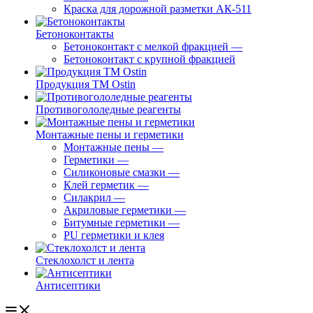
Краска для дорожной разметки АК-511
Бетоноконтакты
Бетоноконтакт с мелкой фракцией
—
Бетоноконтакт с крупной фракцией
Продукция ТМ Ostin
Противогололедные реагенты
Монтажные пены и герметики
Монтажные пены
—
Герметики
—
Силиконовые смазки
—
Клей герметик
—
Силакрил
—
Акриловые герметики
—
Битумные герметики
—
PU герметики и клея
Стеклохолст и лента
Антисептики