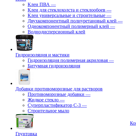
Клеи ПВА
—
Клеи для стеклохолста и стеклообоев
—
Клеи универсальные и строительные
—
Двухкомпонентный полиуретановый клей
—
Однокомпонентный полимерный клей
—
Воднодисперсионный клей
Гидроизоляция и мастики
Гидроизоляция полимерная акриловая
—
Битумная гидроизоляция
Добавки противоморозные для растворов
Противоморозные добавки
—
Жидкое стекло
—
Суперпластификатор С-3
—
Строительное мыло
Ко
Грунтовка