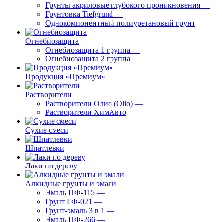
Грунты акриловые глубокого проникновения
—
Грунтовка Tiefgrund
—
Однокомпонентный полиуретановый грунт
Огнебиозащита
Огнебиозащита 1 группа
—
Огнебиозащита 2 группа
Продукция «Премиум»
Растворители
Растворители Олио (Olio)
—
Растворители ХимАвто
Сухие смеси
Шпатлевки
Лаки по дереву
Алкидные грунты и эмали
Эмаль ПФ-115
—
Грунт ГФ-021
—
Грунт-эмаль 3 в 1
—
Эмаль ПФ-266
—