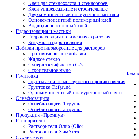
Клеи для стеклохолста и стеклообоев
Клеи универсальные и строительные
Двухкомпонентный полиуретановый клей
Однокомпонентный полимерный клей
Воднодисперсионный клей
Гидроизоляция и мастики
Гидроизоляция полимерная акриловая
Битумная гидроизоляция
Добавки противоморозные для растворов
Противоморозные добавки
Жидкое стекло
Суперпластификатор С-3
Строительное мыло
Комп
Грунтовка
Грунты акриловые глубокого проникновения
Грунтовка Tiefgrund
Однокомпонентный полиуретановый грунт
Огнебиозащита
Огнебиозащита 1 группа
Огнебиозащита 2 группа
Продукция «Премиум»
Растворители
Растворители Олио (Olio)
Растворители ХимАвто
Сухие смеси