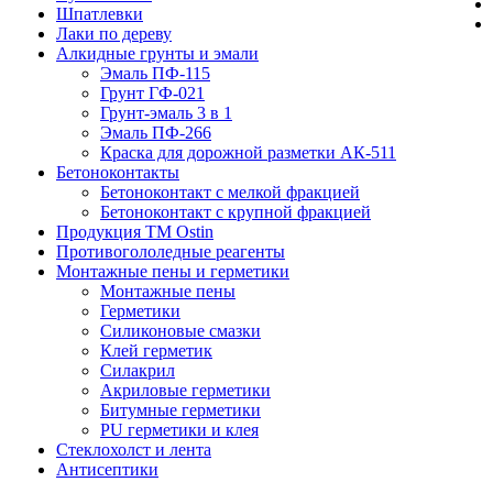
Шпатлевки
Лаки по дереву
Алкидные грунты и эмали
Эмаль ПФ-115
Грунт ГФ-021
Грунт-эмаль 3 в 1
Эмаль ПФ-266
Краска для дорожной разметки АК-511
Бетоноконтакты
Бетоноконтакт с мелкой фракцией
Бетоноконтакт с крупной фракцией
Продукция ТМ Ostin
Противогололедные реагенты
Монтажные пены и герметики
Монтажные пены
Герметики
Силиконовые смазки
Клей герметик
Силакрил
Акриловые герметики
Битумные герметики
PU герметики и клея
Стеклохолст и лента
Антисептики