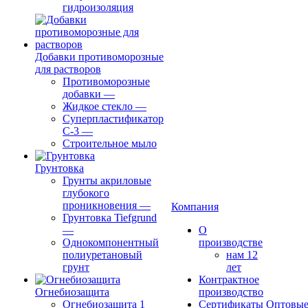
гидроизоляция
Добавки противоморозные
для растворов
Противоморозные
добавки
—
Жидкое стекло
—
Суперпластификатор
С-3
—
Строительное мыло
Грунтовка
Грунты акриловые
глубокого
проникновения
—
Компания
Грунтовка Tiefgrund
—
О
Однокомпонентный
производстве
полиуретановый
нам 12
грунт
лет
Контрактное
Огнебиозащита
производство
Огнебиозащита 1
Сертификаты
Оптовы