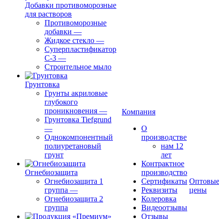
Добавки противоморозные
для растворов
Противоморозные
добавки
—
Жидкое стекло
—
Суперпластификатор
С-3
—
Строительное мыло
Грунтовка
Грунты акриловые
глубокого
проникновения
—
Компания
Грунтовка Tiefgrund
—
О
Однокомпонентный
производстве
полиуретановый
нам 12
грунт
лет
Контрактное
Огнебиозащита
производство
Огнебиозащита 1
Сертификаты
Оптовы
группа
—
Реквизиты
цены
Огнебиозащита 2
Колеровка
группа
Видеоотзывы
Отзывы