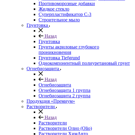
Противоморозные добавки
Жидкое стекло
Суперпластификатор С-3
Строительное мыло
Грунтовка
Назад
Грунтовка
Грунты акриловые глубокого
проникновения
Грунтовка Tiefgrund
Однокомпонентный полиуретановый грунт
Огнебиозащита
Назад
Огнебиозащита
Огнебиозащита 1 группа
Огнебиозащита 2 группа
Продукция «Премиум»
Растворители
Назад
Растворители
Растворители Олио (Olio)
Растворители ХимАвто