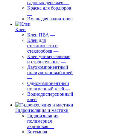
садовых деревьев
—
⁠Краска для бордюров
—
Эмаль для радиаторов
Клеи
Клеи ПВА
—
Клеи для
стеклохолста и
стеклообоев
—
Клеи универсальные
и строительные
—
Двухкомпонентный
полиуретановый клей
—
Однокомпонентный
полимерный клей
—
Воднодисперсионный
клей
Гидроизоляция и мастики
Гидроизоляция
полимерная
акриловая
—
Битумная