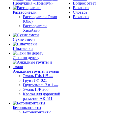
Продукция «Премиум»
Вопрос ответ
Вакансия
Растворители
Словарь
Растворители Олио
Вакансия
(Olio)
—
Растворители
ХимАвто
Сухие смеси
Шпатлевки
Лаки по дереву
Алкидные грунты и эмали
Эмаль ПФ-115
—
Грунт ГФ-021
—
Грунт-эмаль 3 в 1
—
Эмаль ПФ-266
—
Краска для дорожной
разметки АК-511
Бетоноконтакты
Бетоноконтакт с