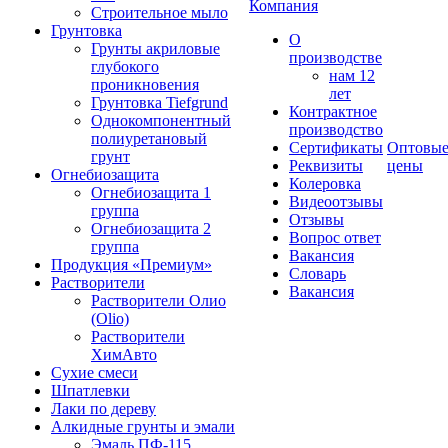
Компания
Строительное мыло
Грунтовка
О
Грунты акриловые
производстве
глубокого
нам 12
проникновения
лет
Грунтовка Tiefgrund
Контрактное
Однокомпонентный
производство
полиуретановый
Сертификаты
Оптовы
грунт
Реквизиты
цены
Огнебиозащита
Колеровка
Огнебиозащита 1
Видеоотзывы
группа
Отзывы
Огнебиозащита 2
Вопрос ответ
группа
Вакансия
Продукция «Премиум»
Словарь
Растворители
Вакансия
Растворители Олио
(Olio)
Растворители
ХимАвто
Сухие смеси
Шпатлевки
Лаки по дереву
Алкидные грунты и эмали
Эмаль ПФ-115