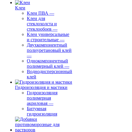
Клеи
Клеи ПВА
—
Клеи для
стеклохолста и
стеклообоев
—
Клеи универсальные
и строительные
—
Двухкомпонентный
полиуретановый клей
—
Однокомпонентный
полимерный клей
—
Воднодисперсионный
клей
Гидроизоляция и мастики
Гидроизоляция
полимерная
акриловая
—
Битумная
гидроизоляция