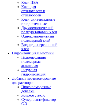
Клеи ПВА
Клеи для
стеклохолста и
стеклообоев
Клеи универсальные
и строительные
Двухкомпонентный
полиуретановый клей
Однокомпонентный
полимерный клей
Воднодисперсионный
клей
Гидроизоляция и мастики
Гидроизоляция
полимерная
акриловая
Битумная
гидроизоляция
Добавки противоморозные
для растворов
Противоморозные
добавки
Жидкое стекло
Суперпластификатор
С-3