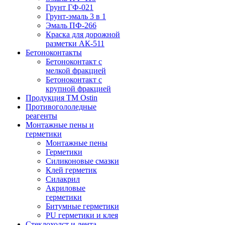
Грунт ГФ-021
Грунт-эмаль 3 в 1
Эмаль ПФ-266
Краска для дорожной
разметки АК-511
Бетоноконтакты
Бетоноконтакт с
мелкой фракцией
Бетоноконтакт с
крупной фракцией
Продукция ТМ Ostin
Противогололедные
реагенты
Монтажные пены и
герметики
Монтажные пены
Герметики
Силиконовые смазки
Клей герметик
Силакрил
Акриловые
герметики
Битумные герметики
PU герметики и клея
Стеклохолст и лента