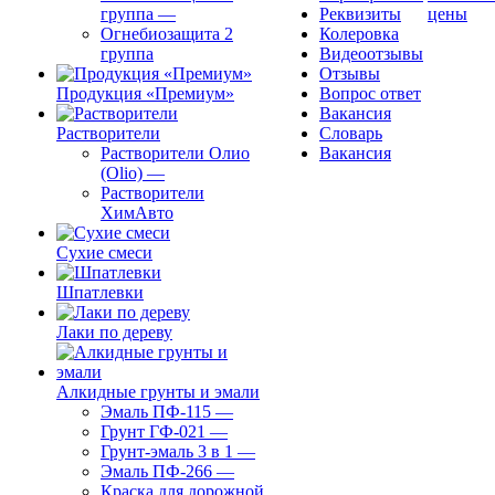
группа
—
Реквизиты
цены
Огнебиозащита 2
Колеровка
группа
Видеоотзывы
Отзывы
Продукция «Премиум»
Вопрос ответ
Вакансия
Растворители
Словарь
Растворители Олио
Вакансия
(Olio)
—
Растворители
ХимАвто
Сухие смеси
Шпатлевки
Лаки по дереву
Алкидные грунты и эмали
Эмаль ПФ-115
—
Грунт ГФ-021
—
Грунт-эмаль 3 в 1
—
Эмаль ПФ-266
—
Краска для дорожной