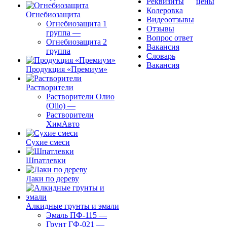
Реквизиты
цены
Колеровка
Огнебиозащита
Видеоотзывы
Огнебиозащита 1
Отзывы
группа
—
Вопрос ответ
Огнебиозащита 2
Вакансия
группа
Словарь
Вакансия
Продукция «Премиум»
Растворители
Растворители Олио
(Olio)
—
Растворители
ХимАвто
Сухие смеси
Шпатлевки
Лаки по дереву
Алкидные грунты и эмали
Эмаль ПФ-115
—
Грунт ГФ-021
—