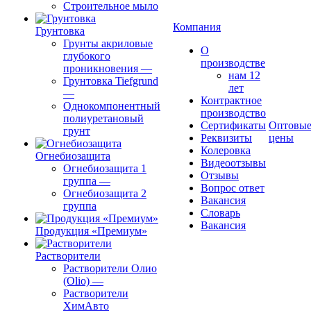
Строительное мыло
Компания
Грунтовка
Грунты акриловые
О
глубокого
производстве
проникновения
—
нам 12
Грунтовка Tiefgrund
лет
—
Контрактное
Однокомпонентный
производство
полиуретановый
Сертификаты
Оптовы
грунт
Реквизиты
цены
Колеровка
Огнебиозащита
Видеоотзывы
Огнебиозащита 1
Отзывы
группа
—
Вопрос ответ
Огнебиозащита 2
Вакансия
группа
Словарь
Вакансия
Продукция «Премиум»
Растворители
Растворители Олио
(Olio)
—
Растворители
ХимАвто