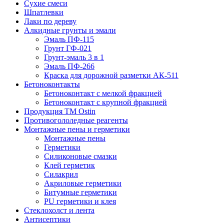
Сухие смеси
Шпатлевки
Лаки по дереву
Алкидные грунты и эмали
Эмаль ПФ-115
Грунт ГФ-021
Грунт-эмаль 3 в 1
Эмаль ПФ-266
Краска для дорожной разметки АК-511
Бетоноконтакты
Бетоноконтакт с мелкой фракцией
Бетоноконтакт с крупной фракцией
Продукция ТМ Ostin
Противогололедные реагенты
Монтажные пены и герметики
Монтажные пены
Герметики
Силиконовые смазки
Клей герметик
Силакрил
Акриловые герметики
Битумные герметики
PU герметики и клея
Стеклохолст и лента
Антисептики