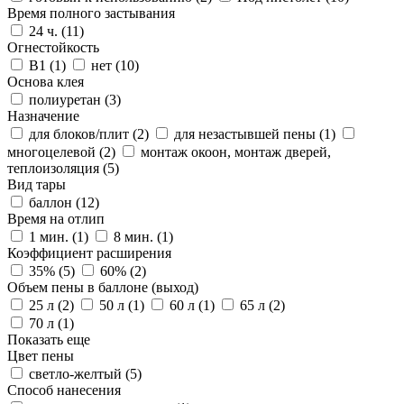
Время полного застывания
24 ч. (
11
)
Огнестойкость
B1 (
1
)
нет (
10
)
Основа клея
полиуретан (
3
)
Назначение
для блоков/плит (
2
)
для незастывшей пены (
1
)
многоцелевой (
2
)
монтаж окоон, монтаж дверей,
теплоизоляция (
5
)
Вид тары
баллон (
12
)
Время на отлип
1 мин. (
1
)
8 мин. (
1
)
Коэффициент расширения
35% (
5
)
60% (
2
)
Объем пены в баллоне (выход)
25 л (
2
)
50 л (
1
)
60 л (
1
)
65 л (
2
)
70 л (
1
)
Показать еще
Цвет пены
светло-желтый (
5
)
Способ нанесения