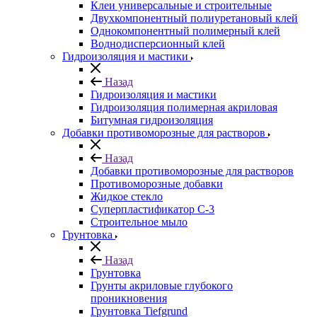
Клеи универсальные и строительные
Двухкомпонентный полиуретановый клей
Однокомпонентный полимерный клей
Воднодисперсионный клей
Гидроизоляция и мастики
Назад
Гидроизоляция и мастики
Гидроизоляция полимерная акриловая
Битумная гидроизоляция
Добавки противоморозные для растворов
Назад
Добавки противоморозные для растворов
Противоморозные добавки
Жидкое стекло
Суперпластификатор С-3
Строительное мыло
Грунтовка
Назад
Грунтовка
Грунты акриловые глубокого
проникновения
Грунтовка Tiefgrund