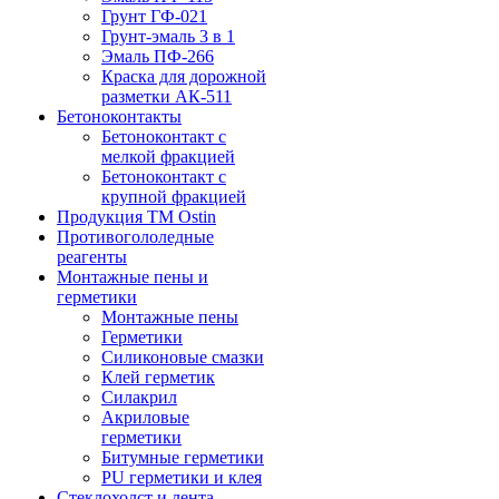
Грунт ГФ-021
Грунт-эмаль 3 в 1
Эмаль ПФ-266
Краска для дорожной
разметки АК-511
Бетоноконтакты
Бетоноконтакт с
мелкой фракцией
Бетоноконтакт с
крупной фракцией
Продукция ТМ Ostin
Противогололедные
реагенты
Монтажные пены и
герметики
Монтажные пены
Герметики
Силиконовые смазки
Клей герметик
Силакрил
Акриловые
герметики
Битумные герметики
PU герметики и клея
Стеклохолст и лента