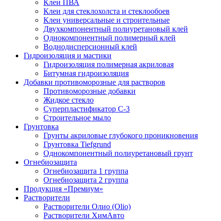
Клеи ПВА
Клеи для стеклохолста и стеклообоев
Клеи универсальные и строительные
Двухкомпонентный полиуретановый клей
Однокомпонентный полимерный клей
Воднодисперсионный клей
Гидроизоляция и мастики
Гидроизоляция полимерная акриловая
Битумная гидроизоляция
Добавки противоморозные для растворов
Противоморозные добавки
Жидкое стекло
Суперпластификатор С-3
Строительное мыло
Грунтовка
Грунты акриловые глубокого проникновения
Грунтовка Tiefgrund
Однокомпонентный полиуретановый грунт
Огнебиозащита
Огнебиозащита 1 группа
Огнебиозащита 2 группа
Продукция «Премиум»
Растворители
Растворители Олио (Olio)
Растворители ХимАвто