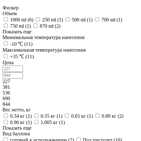
Фильтр
Объем
1000 ml (
6
)
250 ml (
1
)
500 ml (
1
)
700 ml (
1
)
750 ml (
1
)
870 ml (
2
)
Показать еще
Минимальная температура нанесения
-10 ℃ (
11
)
Максимальная температура нанесения
+35 ℃ (
11
)
Цена
227
381
536
690
844
Вес нетто, кг
0.34 кг (
1
)
0.55 кг (
1
)
0.65 кг (
1
)
0.89 кг (
2
)
0.96 кг (
1
)
1.005 кг (
1
)
Показать еще
Вид баллона
готовый к использованию (
2
)
Под пистолет (
10
)