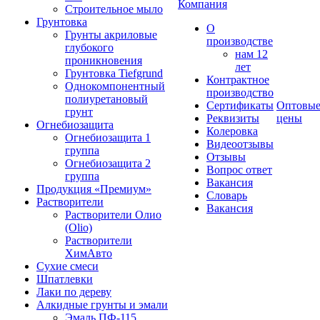
Компания
Строительное мыло
Грунтовка
О
Грунты акриловые
производстве
глубокого
нам 12
проникновения
лет
Грунтовка Tiefgrund
Контрактное
Однокомпонентный
производство
полиуретановый
Сертификаты
Оптовы
грунт
Реквизиты
цены
Огнебиозащита
Колеровка
Огнебиозащита 1
Видеоотзывы
группа
Отзывы
Огнебиозащита 2
Вопрос ответ
группа
Вакансия
Продукция «Премиум»
Словарь
Растворители
Вакансия
Растворители Олио
(Olio)
Растворители
ХимАвто
Сухие смеси
Шпатлевки
Лаки по дереву
Алкидные грунты и эмали
Эмаль ПФ-115