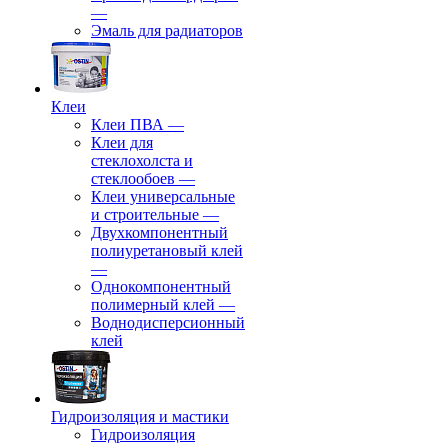
—
Эмаль для радиаторов
Клеи
Клеи ПВА
—
Клеи для
стеклохолста и
стеклообоев
—
Клеи универсальные
и строительные
—
Двухкомпонентный
полиуретановый клей
—
Однокомпонентный
полимерный клей
—
Воднодисперсионный
клей
Гидроизоляция и мастики
Гидроизоляция