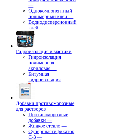
—
Однокомпонентный
полимерный клей
—
Воднодисперсионный
клей
Гидроизоляция и мастики
Гидроизоляция
полимерная
акриловая
—
Битумная
гидроизоляция
Добавки противоморозные
для растворов
Противоморозные
добавки
—
Жидкое стекло
—
Суперпластификатор
С-3
—