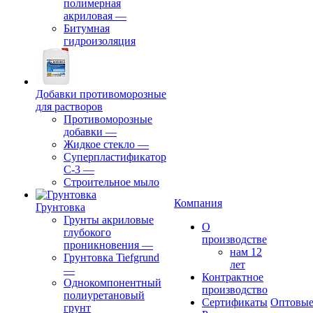
полимерная
акриловая
—
Битумная
гидроизоляция
Добавки противоморозные
для растворов
Противоморозные
добавки
—
Жидкое стекло
—
Суперпластификатор
С-3
—
Строительное мыло
Компания
Грунтовка
Грунты акриловые
О
глубокого
производстве
проникновения
—
нам 12
Грунтовка Tiefgrund
лет
—
Контрактное
Однокомпонентный
производство
полиуретановый
Сертификаты
Оптовы
грунт